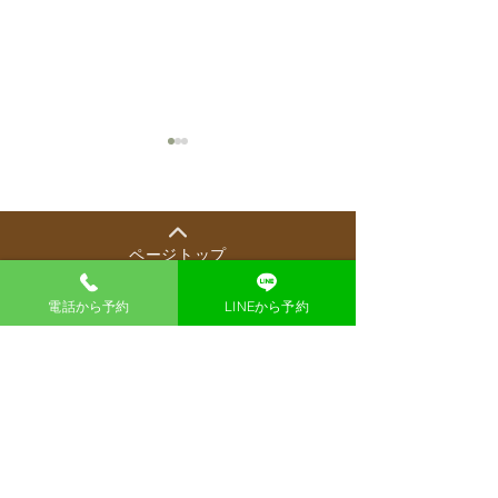
ページトップ
電話から予約
LINEから予約
「体に良い」は魔法の言
知っていますか
葉ではありません
つくる「酸甘化
漢方薬局 東洋一心堂
大阪市北区梅田1-1-3 大阪駅前第三ビル1階40
号