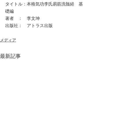
タイトル：本格気功李氏易筋洗髄経　基
礎編
著者　：　李文坤
出版社：　アトラス出版
メディア
最新記事