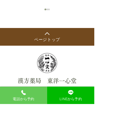
ページトップ
【ウェルチルフェスタ登
ウェルチルフェ
壇】インタビュー記事が
紹介いただきま
掲載されました
漢方薬局 東洋一心堂
大阪市北区梅田1-1-3 大阪駅前第三ビル1階40
号
電話から予約
LINEから予約
TEL：06-6476-8838
漢方薬局 東洋一心堂 公式Instagram
【最終受付】