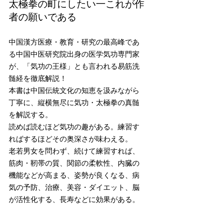
太極拳の町にしたい一これが作
者の願いである
中国漢方医療・教育・研究の最高峰であ
る中国中医研究院出身の医学気功専門家
が、「気功の王様」とも言われる易筋洗
髄経を徹底解説！
本書は中国伝統文化の知恵を汲みながら
丁寧に、縦横無尽に気功・太極拳の真髄
を解説する。
読めば読むほど気功の趣がある。練習す
ればするほどその奥深さが味わえる。
老若男女を問わず、続けて練習すれば、
筋肉・靭帯の質、関節の柔軟性、内臓の
機能などが高まる、姿勢が良くなる、病
気の予防、治療、美容・ダイエット、脳
が活性化する、長寿などに効果がある。