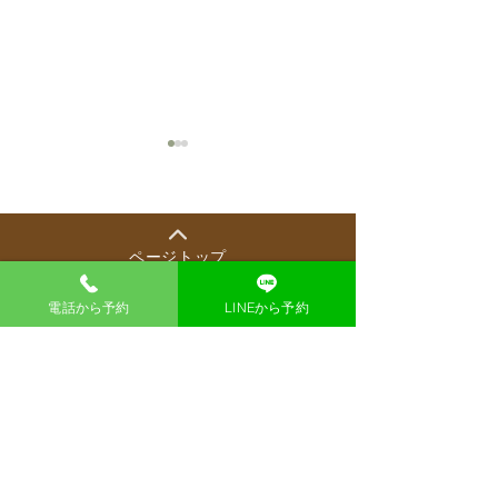
ページトップ
電話から予約
LINEから予約
ウェルチルフェスタでご
【雑誌Tarzan
紹介いただきました！
特集号
漢方薬局 東洋一心堂
大阪市北区梅田1-1-3 大阪駅前第三ビル1階40
号