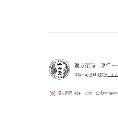
漢方薬局 東洋一
東洋一心堂鍼灸院は
こち
【14周年＆ウェルチルフェス
漢方薬局 東洋一心堂 公式Instagram
タ登壇】プレスリリースを配
信しました