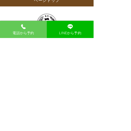
ページトップ
【ウェルチルフェスタ登
【雑誌Tarzan
壇】インタビュー記事が
特集号
電話から予約
LINEから予約
掲載されました
漢方薬局 東洋一心堂
大阪市北区梅田1-1-3 大阪駅前第三ビル1階40
号
TEL：06-6476-8838
漢方薬局 東洋一心堂 公式Instagram
【最終受付】
初回相談：18:00
​再相談 ：18:30
【 営業時間 】
​土日祝日含む全日 10：
00～13：00 14：00～
19：00