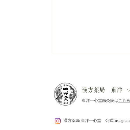
漢方薬局 東洋一
東洋一心堂鍼灸院は
こち
白黒のお菓子の袋から考える
漢方薬局 東洋一心堂 公式Instagram
「夏の養生」