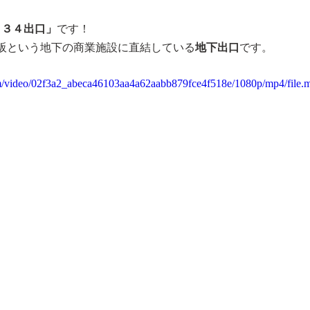
－３４出口」
です！
阪という地下の商業施設に直結している
地下出口
です。
com/video/02f3a2_abeca46103aa4a62aabb879fce4f518e/1080p/mp4/file.