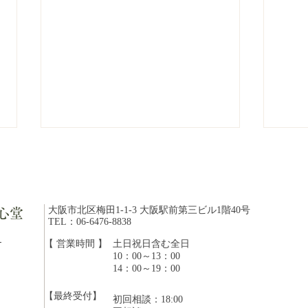
大阪市北区梅田1-1-3 大阪駅前第三ビル1階40号
心堂
TEL：06-6476-8838
ら
【 営業時間 】
​土日祝日含む全日
10：00～13：00
「体に良い」は魔法の言葉で
知っ
14：00～19：00
はありません
る「
【最終受付】
初回相談：18:00