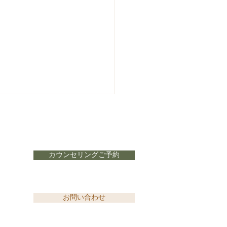
カウンセリングご予約
ていますか？潤いをつく
お問い合わせ
酸甘化陰」とは