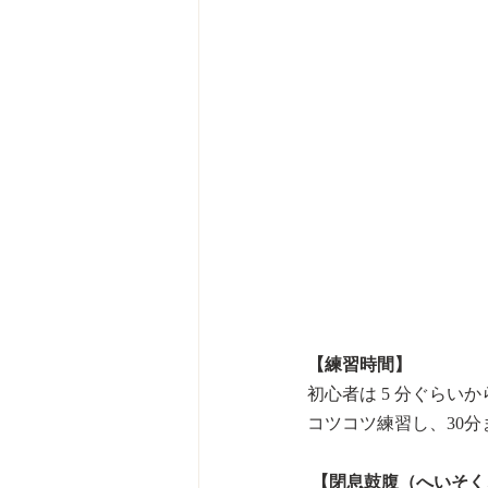
【練習時間】
初心者は 5 分ぐらい
コツコツ練習し、30
【閉息鼓腹（へいそく