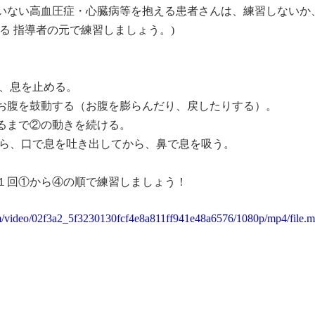
いない高血圧症・心臓病等を抱える患者さんは、練習しないか
る 指導者の元で練習しましょう。)
、息を止める。 
お腹を鼓動する（お腹を膨らんだり、戻したりする）。
るまで②の動きを続ける。 
たら、口で息を吐き出してから、鼻で息を吸う。
１回①から④の順で練習しましょう！
com/video/02f3a2_5f3230130fcf4e8a811ff941e48a6576/1080p/mp4/file.