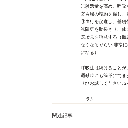
①肺活量を高め、呼吸
②胃腸の蠕動を促し、
③血行を促進し、基礎
④陽気を助長させ、体
⑤胎息を誘発する（胎
なくなるぐらい 非常
になる）
呼吸法は続けることが
通勤時にも簡単にでき
ぜひお試しくださいね～
コラム
関連記事