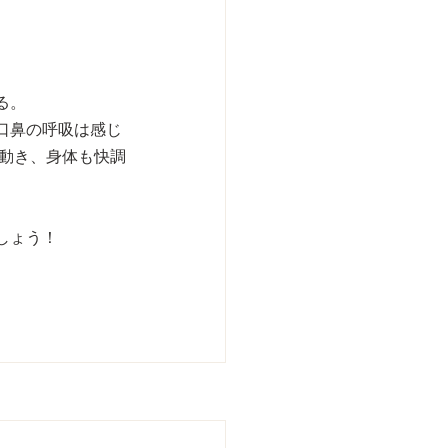
る。
口鼻の呼吸は感じ
に動き、身体も快調
ょう！ 