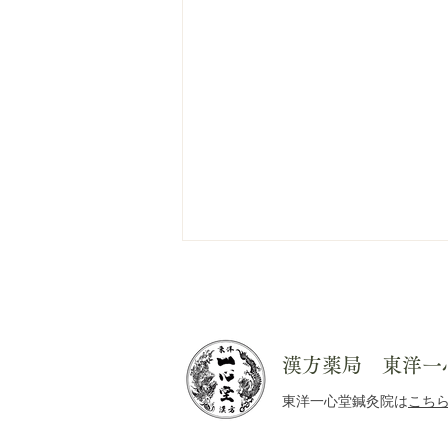
漢方薬局 東洋一
東洋一心堂鍼灸院は
こち
白黒のお菓子の袋から考える