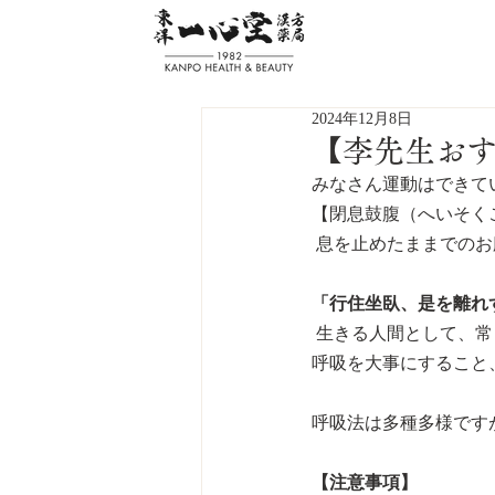
2024年12月8日
【李先生お
みなさん運動はできて
【閉息鼓腹（へいそく
 息を止めたままでの
「行住坐臥、是を離れ
 生きる人間として、
呼吸を大事にすること
呼吸法は多種多様です
【注意事項】