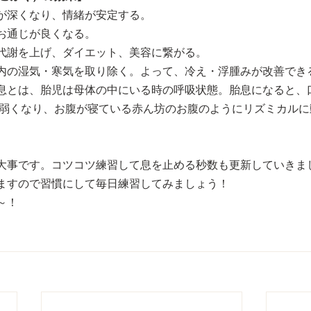
が深くなり、情緒が安定する。
お通じが良くなる。 
代謝を上げ、ダイエット、美容に繋がる。 
内の湿気・寒気を取り除く。よって、冷え・浮腫みが改善でき
息とは、胎児は母体の中にいる時の呼吸状態。胎息になると、
に弱くなり、お腹が寝ている赤ん坊のお腹のようにリズミカル
大事です。コツコツ練習して息を止める秒数も更新していきまし
ますので習慣にして毎日練習してみましょう！
！ 