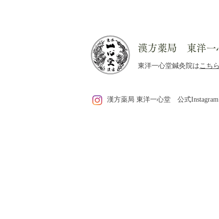
漢方薬局 東洋一
東洋一心堂鍼灸院は
こち
【9月から実施】ご予約のキ
漢方薬局 東洋一心堂 公式Instagram
ャンセル・変更・遅刻につい
て