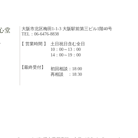
大阪市北区梅田1-1-3 大阪駅前第三ビル1階40号
心堂
TEL：06-6476-8838
20
ら
【 営業時間 】
​土日祝日含む全日
10：00～13：00
【8月開始】木曜日の漢方相
14：00～19：00
談員について
【最終受付】
初回相談：18:00
​再相談 ：18:30