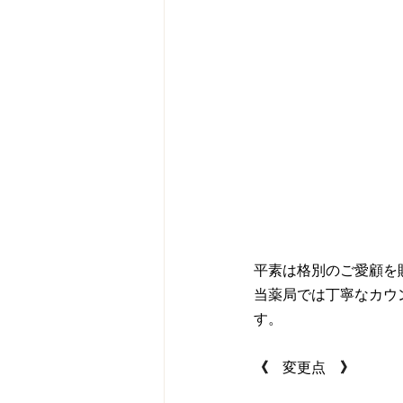
平素は格別のご愛顧を
当薬局では丁寧なカウ
す。
《　
変更点
　》