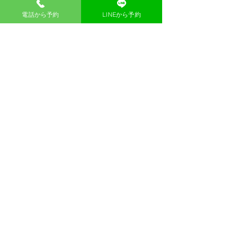
漢方薬局 東洋一心堂
電話から予約
LINEから予約
大阪市北区梅田1-1-3 大阪駅前第三ビル1階40
号
TEL：06-6476-8838
漢方薬局 東洋一心堂 公式Instagram
【最終受付】
初回相談：18:00
​再相談 ：18:30
【 営業時間 】
​土日祝日含む全日 10：
00～13：00 14：00～
19：00
カウンセリングご予約
お問い合わせ