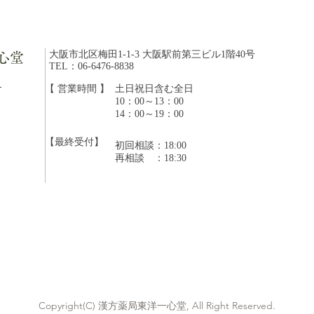
大阪市北区梅田1-1-3 大阪駅前第三ビル1階40号
心堂
TEL：06-6476-8838
20
ら
【 営業時間 】
​土日祝日含む全日
10：00～13：00
【8月開始】木曜日の漢方相
14：00～19：00
談員について
【最終受付】
初回相談：18:00
​再相談 ：18:30
Copyright(C) 漢方薬局東洋一心堂, All Right Reserved.