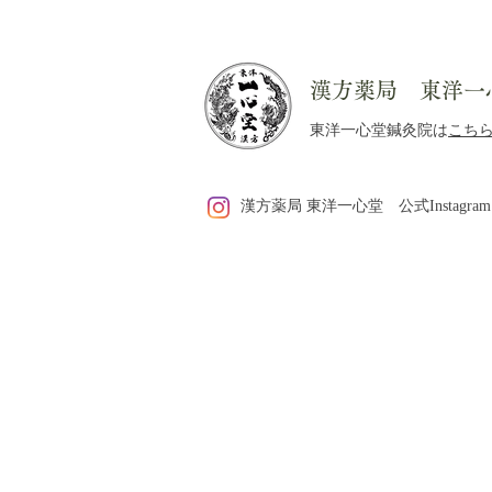
漢方薬局 東洋一
東洋一心堂鍼灸院は
こち
【9月から実施】ご予約のキ
漢方薬局 東洋一心堂 公式Instagram
ャンセル・変更・遅刻につい
て