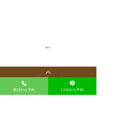
ページトップ
2026年8月の出
電話から予約
LINEから予約
【8月開始】木曜日の漢方
相談員について
漢方薬局 東洋一心堂
大阪市北区梅田1-1-3 大阪駅前第三ビル1階40