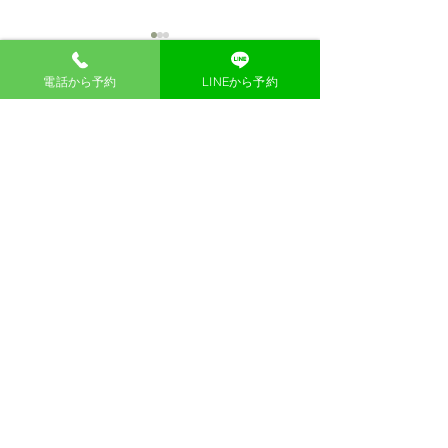
電話から予約
LINEから予約
ページトップ
2026年8月の出
【8月開始】木曜日の漢方
相談員について
漢方薬局 東洋一心堂
大阪市北区梅田1-1-3 大阪駅前第三ビル1階40
号
TEL：06-6476-8838
漢方薬局 東洋一心堂 公式Instagram
【最終受付】