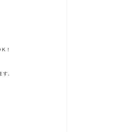
ＯＫ！
ます。