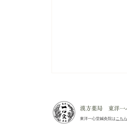
漢方薬局 東洋一
東洋一心堂鍼灸院は
こち