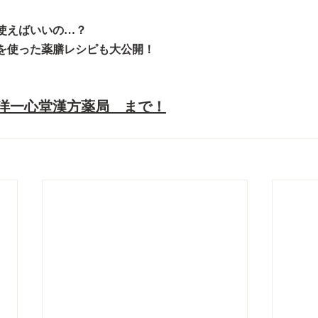
使えばいいの…？
を使った薬膳レシピも大公開！
洋一心堂漢方薬局　まで！