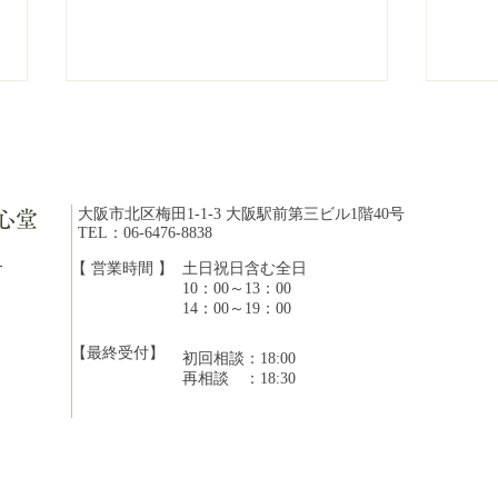
大阪市北区梅田1-1-3 大阪駅前第三ビル1階40号
心堂
TEL：06-6476-8838
ら
【 営業時間 】
​土日祝日含む全日
10：00～13：00
【夏休み親子養生体験】漢方
【8
14：00～19：00
草木香袋
医学
【最終受付】
初回相談：18:00
​再相談 ：18:30
のつ