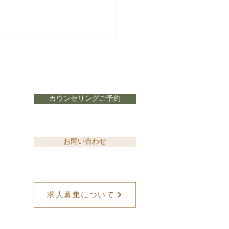
カウンセリングご予約
月開催・養生体験】東洋
お問い合わせ
に学ぶ、夏バテしない体
くり方
求人募集について