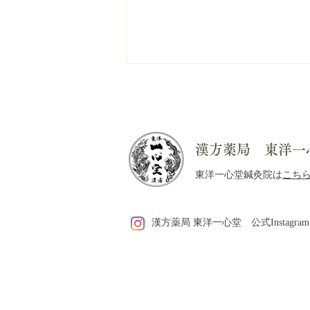
漢方薬局 東洋一
東洋一心堂鍼灸院は
こち
【9月から実施】ご予約のキ
漢方薬局 東洋一心堂 公式Instagram
ャンセル・変更・遅刻につい
て