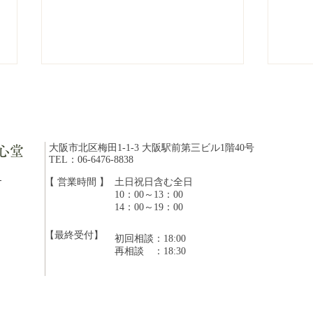
大阪市北区梅田1-1-3 大阪駅前第三ビル1階40号
心堂
TEL：06-6476-8838
20
ら
【 営業時間 】
​土日祝日含む全日
10：00～13：00
【8月開始】木曜日の漢方相
14：00～19：00
談員について
【最終受付】
初回相談：18:00
​再相談 ：18:30