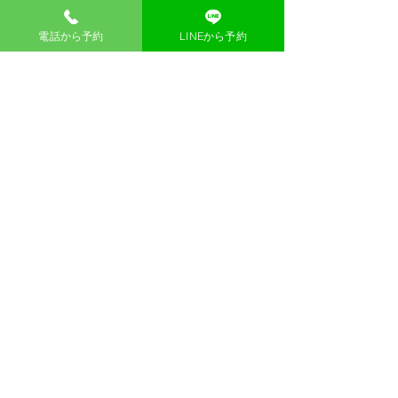
相談員について
漢方薬局 東洋一心堂
電話から予約
LINEから予約
大阪市北区梅田1-1-3 大阪駅前第三ビル1階40
号
TEL：06-6476-8838
漢方薬局 東洋一心堂 公式Instagram
【最終受付】
初回相談：18:00
​再相談 ：18:30
【 営業時間 】
​土日祝日含む全日 10：
00～13：00 14：00～
19：00
カウンセリングご予約
お問い合わせ