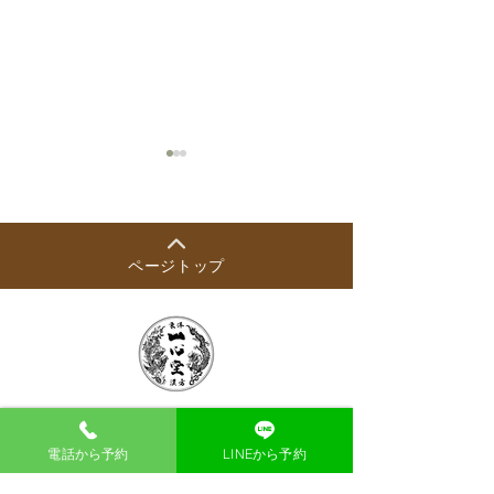
ページトップ
2026年8月の出
【8月開始】木曜日の漢方
相談員について
漢方薬局 東洋一心堂
電話から予約
LINEから予約
大阪市北区梅田1-1-3 大阪駅前第三ビル1階40
号