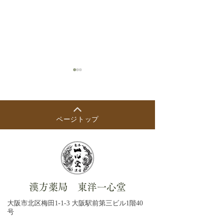
ページトップ
2026年8月の出
【8月開始】木曜日の漢方
相談員について
漢方薬局 東洋一心堂
大阪市北区梅田1-1-3 大阪駅前第三ビル1階40
号