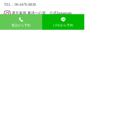
TEL：06-6476-8838
漢方薬局 東洋一心堂 公式Instagram
【最終受付】
電話から予約
LINEから予約
初回相談：18:00
​再相談 ：18:30
【 営業時間 】
​土日祝日含む全日 10：
00～13：00 14：00～
19：00
カウンセリングご予約
お問い合わせ
求人募集について