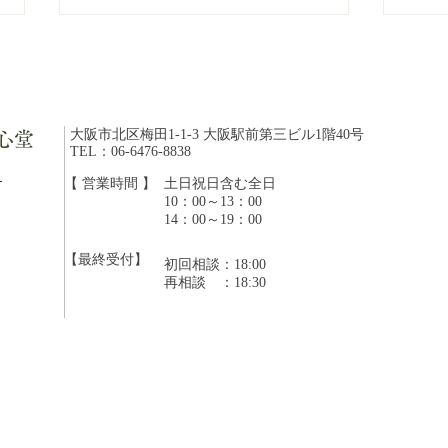
大阪市北区梅田1-1-3 大阪駅前第三ビル1階40号
心堂
TEL：06-6476-8838
ら
【 営業時間 】
​土日祝日含む全日
10：00～13：00
「体に良い」は魔法の言葉で
知っ
14：00～19：00
はありません
る「
【最終受付】
初回相談：18:00
​再相談 ：18:30