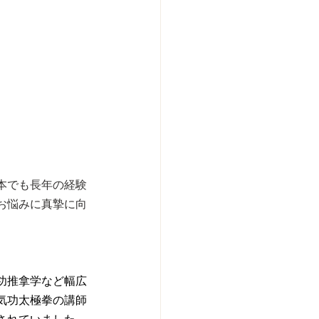
本でも長年の経験
お悩みに真摯に向
功推拿学など幅広
気功太極拳の講師