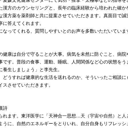
・愛媛文化健康センターにて気功・推拿・太極拳などの指導を
た漢方のカウンセリングと、長年の臨床経験から培われた確か
な漢方薬を薬剤師と共に提案させていただきます。真面目で誠
寧に答えてくれます。
になってくれる、質問しやすいとのお声を多数いただいていま
の健康は自分で守ることが大事。病気を未然に防ぐこと、病院
事です。普段の食事、運動、睡眠、人間関係など心の状態をう
に養生しましょう」と李先生。
。どうすれば健康的な生活を送れるのか、そういったご相談に
イスさせていただきます。
漢詩
られます。東洋医学に「天神合一思想…
天（宇宙や自然）と人
ように、自然のエネルギーをとりいれ、自分自身もリフレッシ