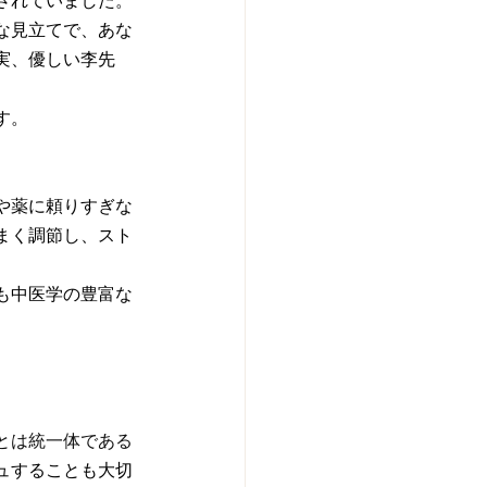
されていました。
な見立てで、あな
実、優しい李先
す。
や薬に頼りすぎな
まく調節し、スト
も中医学の豊富な
とは統一体である
ュすることも大切