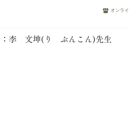
オンラ
：李 文坤(り ぶんこん)先生