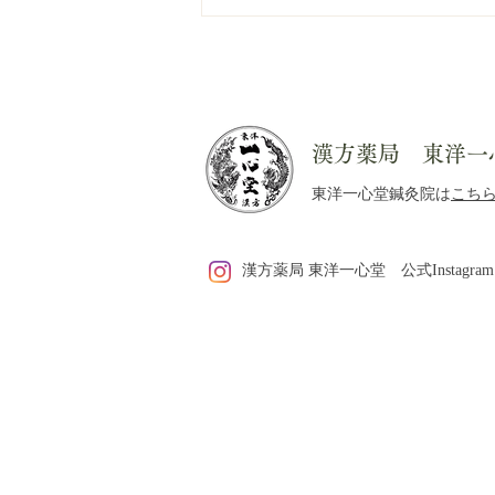
漢方薬局 東洋一
東洋一心堂鍼灸院は
こち
白黒のお菓子の袋から考える
漢方薬局 東洋一心堂 公式Instagram
「夏の養生」