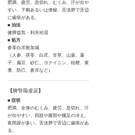
肥満、疲労、息切れ、むくみ、汗が出や
すい、下痢あるいは便秘、舌淡胖で舌辺
に歯痕がある。
■ 治法
健脾益気・利水袪湿
■ 処方
参苓白朮散加減
（人参、茯苓、白朮、甘草、山薬、蓮
子、扁豆、砂仁、ヨクイニン、桔梗、黄
耆、防己、蒼朮など）
【脾腎陽虚証】
■ 症状
肥満、全身のむくみ、疲労、息切れ、汗
が出やすい、四肢や腹部や腰足の冷え、
夜間尿が多い。舌淡胖で舌辺に歯痕があ
る。