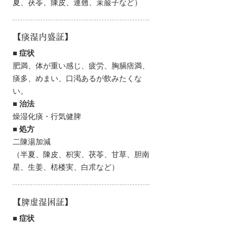
夏、茯苓、陳皮、連翹、茉菔子など）
【痰湿内盛証】
■ 症状
肥満、体が重い感じ、疲労、胸膈痞満、
痰多、めまい、口渇あるが飲みたくな
い。
■ 治法
燥湿化痰・行気健脾
■ 処方
二陳湯加減
（半夏、陳皮、枳実、茯苓、甘草、胆南
星、生姜、栝楼実、白朮など）
【脾虚湿困証】
■ 症状