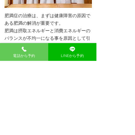
肥満症の治療は、まずは健康障害の原因で
ある肥満の解消が重要です。
肥満は摂取エネルギーと消費エネルギーの
バランスが不均一になる事を原因として引
き起こされるため、この不均一を訂正する
ための介入が必要です。
電話から予約
LINEから予約
具体的には、肥満にならないための食事療
法や運動療法を、普段の生活に取り入れる
ことが大切です。
減量のため食事だけを制限すると、重要な
骨格筋までもが減少（サルコペニア）して
しまうため、食事療法と運動療法の併用が
重要です。
しかし、肥満予防のために継続的かつ効果
的な治療方法を実施するには、大多数の