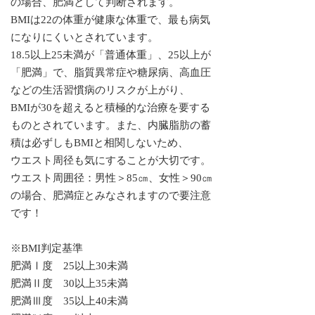
の場合、肥満として判断されます。
BMIは22の体重が健康な体重で、最も病気
になりにくいとされています。
18.5以上25未満が「普通体重」、25以上が
「肥満」で、脂質異常症や糖尿病、高血圧
などの生活習慣病のリスクが上がり、
BMIが30を超えると積極的な治療を要する
ものとされています。また、内臓脂肪の蓄
積は必ずしもBMIと相関しないため、
ウエスト周径も気にすることが大切です。
ウエスト周囲径：男性＞85㎝、女性＞90㎝
の場合、肥満症とみなされますので要注意
です！
※BMI判定基準
肥満Ⅰ度 25以上30未満
肥満Ⅱ度 30以上35未満
肥満Ⅲ度 35以上40未満