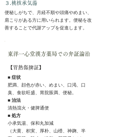
３.桃核承気湯
便秘しがちで、月経不順や頭痛やめまい、
肩こりがある方に用いられます。便秘を改
善することで代謝アップを促進します。
東洋一心堂漢方薬局での弁証論治
【胃熱傷脾証】
■ 症状
肥満、顔色が赤い、めまい、口渇、口
臭、食欲旺盛、胃脘脹満、便秘。
■ 治法
清熱瀉火・健脾通便
■ 処方
小承気湯、保和丸加減
（大黄、枳実、厚朴、山楿、神麹、半