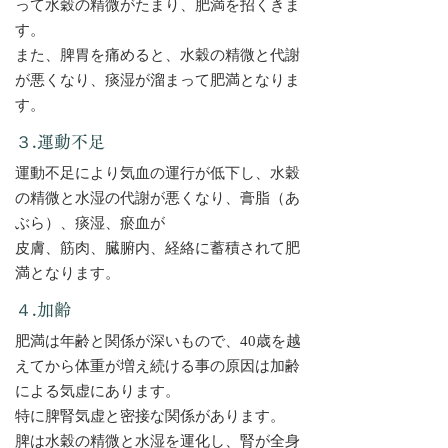
って水穀の精微がたまり、肥満を招くきま
す。
また、脾胃を痛めると、水穀の精微と代謝
が悪くなり、痰湿が溜まって肥満となりま
す。
３.運動不足
運動不足により気血の運行が低下し、水穀
の精微と水湿の代謝が悪くなり、膏脂（あ
ぶら）、痰湿、瘀血が
皮膚、筋肉、臓腑内、経絡に蓄積されて肥
満となります。
４.加齢
肥満は年齢と関係が深いもので、40歳を越
えてから体重が増え続ける事の原因は加齢
による気虚にあります。
特に脾腎気虚と密接な関係があります。
脾は水穀の精微と水湿を運化し、腎が全身