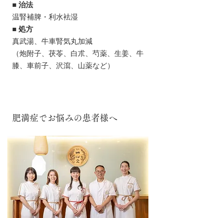
■ 治法
温腎補脾・利水袪湿
■ 処方
真武湯、牛車腎気丸加減
（炮附子、茯苓、白朮、芍薬、生姜、牛
膝、車前子、沢瀉、山薬など）
肥満症でお悩みの患者様へ