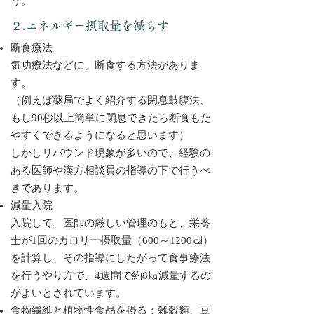
う。
２.エネルギー摂取量を減らす
断食療法
気功療法などに、断食する方法がありま
す。
（例えば薬局でよく紹介する閉息鼓腹法、
もし90秒以上簡単に閉息できたら断食もた
やすくできるようになると思います）
しかしリバウンド現象が多いので、経験の
ある医師や漢方相談員の指導の下で行うべ
きであります。
減量入院
入院して、医師の厳しい管理のもと、栄養
士が1回のカロリー摂取量（600～1200㎉）
を計算し、
その指導にしたがって食事療法
を行うやり方で、4週間で約8㎏減量するの
がよいとされています。
食物繊維と植物性食品を摂る：雑穀類、豆