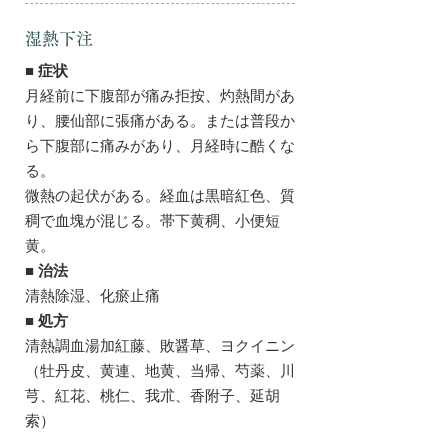
湿熱下注
■ 症状
月経前に下腹部が痛み拒按、灼熱間があ
り、腰仙部に張痛がある。または普段か
ら下腹部に痛みがあり、月経時に酷くな
る。
微熱の起伏がある。経血は黒暗紅色、質
稠で血塊が混じる。帯下黄稠、小便短
黄。
■ 治法
清熱除湿、化瘀止痛
■ 処方
清熱調血湯加紅藤、敗醤草、ヨクイニン
（牡丹皮、黄連、地黄、当帰、芍薬、川
芎、紅花、桃仁、我朮、香附子、延胡
索）