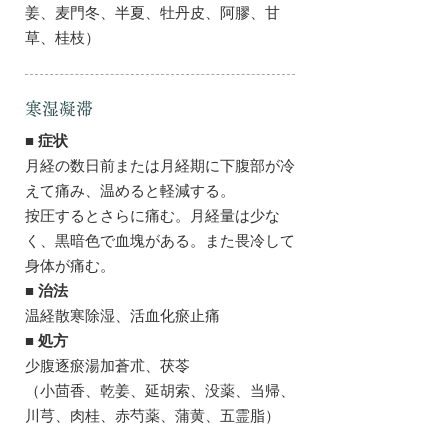
姜、麦門冬、半夏、牡丹皮、阿膠、甘
草、桂枝）
寒湿凝滞
■ 症状
月経の数日前または月経期に下腹部が冷
えて痛み、温めると軽減する。
按圧するとさらに痛む。月経量は少な
く、黒暗色で血塊がある。また畏冷して
身体が痛む。
■ 治法
温経散寒除湿、活血化瘀止痛
■ 処方
少腹逐瘀湯加蒼朮、茯苓
（小茴香、乾姜、延胡索、没薬、当帰、
川芎、肉桂、赤芍薬、蒲黄、五霊脂）