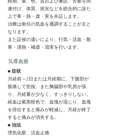
経期、量、色、質および兼証、舌脈を関
連付け、体質、状況などを総合的に診た
上で寒・熱・虚・実を弁証します。
治療は衝任の気血を通調することが主と
なります。
また証候の違いにより、行気・活血・散
寒・清熱・補虚・瀉実を行います。
気滞血瘀
■ 症状
月経前～2日または月経期に、下腹部が
脹痛して拒按、また胸脇部や乳房が張
り、月経量が少なく、すっきりしない。
経血は紫黒暗色で、血塊が混じり、血塊
を排出すると痛みが軽減し、月経が終了
すると痛みが消失する。
■ 治法
理気化瘀、活血止痛