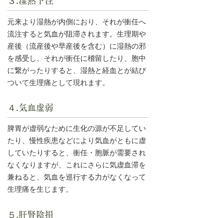
３.湿熱下注
元来より湿熱が内側におり、それが衝任へ
流注すると気血が阻滞されます。生理期や
産後（流産後や早産後を含む）に湿熱の邪
を感受し、それが衝任に稽留したり、胞中
に繋がったりすると、湿熱と経血とが結び
ついて生理痛として現れます。
４.気血虚弱
脾胃が虚弱なために生化の源が不足してい
たり、慢性疾患などにより気血がともに虚
していたりすると、衝任・胞脈が需要され
なくなりますが、これにさらに気虚血滞を
兼ねると、気血を巡行する力がなくなって
生理痛を生じます。
５.肝腎陰損