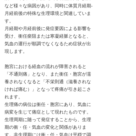
など様々な病因があり、同時に体質月経期-
月経前後の特殊な生理環境と関連していま
す。
月経期や月経前後に発症要因による影響を
受け、衝任瘀阻または寒凝経脈となると、
気血の運行が順調でなくなるため症状が出
現します。
胞宮における経血の流れが障害されると
「不通則痛」となり、また衝任・胞宮が濡
養されなくなると「不栄則通（滋養されな
ければ痛む）」となって疼痛が引き起こさ
れます。
生理痛の病位は衝任・胞宮にあり、気血に
病変を生じて痛症として現れたものです。
生理周期に随って発症することから、生理
期の衝・任・気血の変化と関係がありま
す。非生理期には衝・任・気血は平穏で調