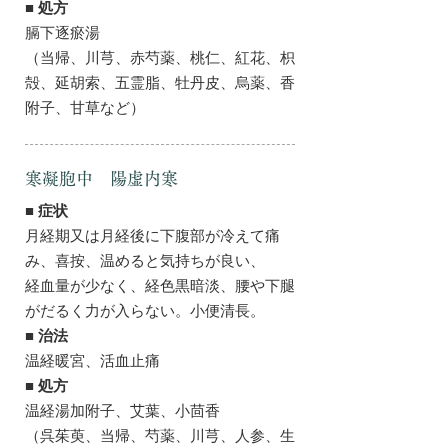
■ 処方
膈下逐瘀湯
（当帰、川芎、赤芍薬、桃仁、紅花、枳
殻、延胡索、五霊脂、牡丹皮、烏薬、香
附子、甘草など）
寒凝胞中 陽虚内寒
■ 症状
月経期又は月経後に下腹部が冷えて痛
み、喜按、温めると気持ちが良い、
経血量が少なく、経色黒暗淡、腰や下腿
がだるく力が入らない。小便清長。
■ 治法
温経暖宮、活血止痛
■ 処方
温経湯加附子、艾葉、小茴香
（呉茱萸、当帰、芍薬、川芎、人参、生