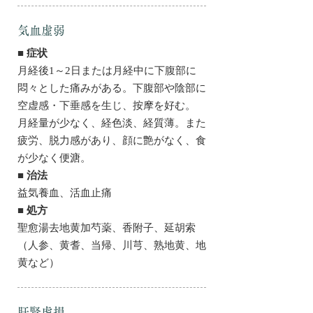
気血虚弱
■ 症状
月経後1～2日または月経中に下腹部に
悶々とした痛みがある。下腹部や陰部に
空虚感・下垂感を生じ、按摩を好む。
月経量が少なく、経色淡、経質薄。また
疲労、脱力感があり、顔に艶がなく、食
が少なく便溏。
■ 治法
益気養血、活血止痛
■ 処方
聖愈湯去地黄加芍薬、香附子、延胡索
（人参、黄耆、当帰、川芎、熟地黄、地
黄など）
肝腎虚損