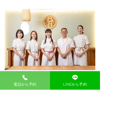
漢方を始めとする中医学では、西洋医学で
電話から予約
LINEから予約
はこれまで治すことの難しかった症状に対
応可能です。
特に生理痛、生理不順、更年期障害、不妊
症など女性の病気にこの有効性が認められ
ています。漢方以外に、鍼灸、気功導引法
も併用することで相乗効果が更に期待され
ます。