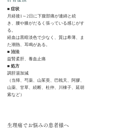
■ 症状
月経後1～2日に下腹部痛が連綿と続
き、腰や膝がだるく張っている感じがす
る。
経血は黒暗淡色で少なく、質は希薄、ま
た潮熱、耳鳴がある。
■ 治法
益腎柔肝、養血止痛
■ 処方
調肝湯加減
（当帰、芍薬、山茱萸、巴戟天、阿膠、
山薬、甘草、続断、杜仲、川棟子、延胡
索など）
生理痛でお悩みの患者様へ