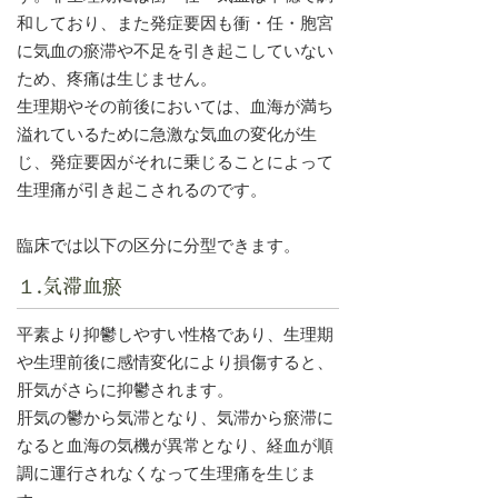
和しており、また発症要因も衝・任・胞宮
に気血の瘀滞や不足を引き起こしていない
ため、疼痛は生じません。
生理期やその前後においては、血海が満ち
溢れているために急激な気血の変化が生
じ、発症要因がそれに乗じることによって
生理痛が引き起こされるのです。
臨床では以下の区分に分型できます。
１.気滞血瘀
平素より抑鬱しやすい性格であり、生理期
や生理前後に感情変化により損傷すると、
肝気がさらに抑鬱されます。
肝気の鬱から気滞となり、気滞から瘀滞に
なると血海の気機が異常となり、経血が順
調に運行されなくなって生理痛を生じま