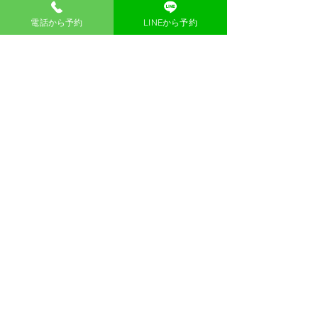
電話から予約
LINEから予約
症状一覧へ戻る
カウンセリング予約
カウンセリング予約は、お電話またはフ
ォームにて承っております。
ご来局はもちろん、ご来局が難しい方に
向けてオンラインでのカウンセリングも
ご用意しています。お気軽にご相談くだ
さい。
お電話でのご予約はこちら
ご予約受付 06-6476-8838