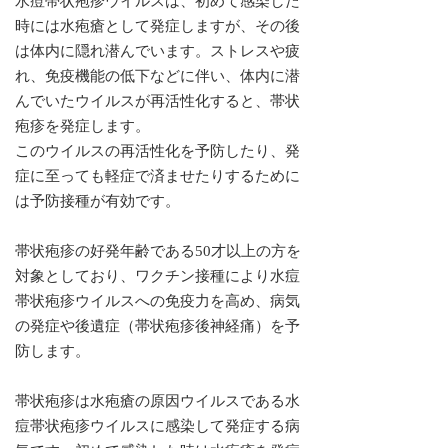
水痘帯状疱疹ウイルスは、初めて感染した
時には水疱瘡として発症しますが、その後
は体内に隠れ潜んでいます。ストレスや疲
れ、免疫機能の低下などに伴い、体内に潜
んでいたウイルスが再活性化すると、帯状
疱疹を発症します。
このウイルスの再活性化を予防したり、発
症に至っても軽症で済ませたりするために
は予防接種が有効です。
帯状疱疹の好発年齢である50才以上の方を
対象としており、ワクチン接種により水痘
帯状疱疹ウイルスへの免疫力を高め、病気
の発症や後遺症（帯状疱疹後神経痛）を予
防します。
帯状疱疹は水疱瘡の原因ウイルスである水
痘帯状疱疹ウイルスに感染して発症する病