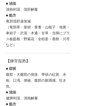
■ 治法
清熱利湿、瀉肝解毒
■ 処方
竜胆瀉肝湯加減
（竜胆草・柴胡・黄耆・山枙子・地黄・
車前子・沢瀉・木通・甘草・当帰にプラ
ス板藍根・野菊花・全栝姜・香附・川芎
など）
【脾胃湿熱】
■ 症状
腹部・大腿部の発疹、帯状の紅斑、水
疱、口渇、便秘、腹部の膨満感、吐き
気。
■ 治法
健脾利湿、清熱解毒
■ 処方