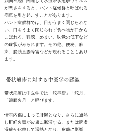
顔面神経に関連して水痘帯状疱疹ウイルス
が悪さをすると、ハント症候群と呼ばれる
病気を引き起こすことがあります。
ハント症候群では、目がうまく閉じられな
い、口をうまく閉じられず食べ物が口から
こぼれる、難聴、めまい、味覚の低下など
の症状がみられます。その他、便秘、麻
痺、膀胱直腸障害などが現れることもあり
ます。
帯状疱疹に対する中医学の認識
帯状疱疹は中医学では「蛇串瘡」「蛇丹」
「纏腰火丹」と呼びます。
情志内傷によって肝鬱となり、さらに過熱
し肝経火毒が皮膚に鬱滞する、または脾虚
湿盛が化熱して湿熱となり、皮膚に影響