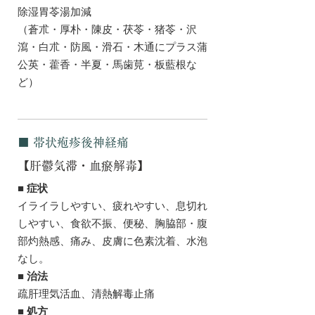
除湿胃苓湯加減
（蒼朮・厚朴・陳皮・茯苓・猪苓・沢
瀉・白朮・防風・滑石・木通にプラス蒲
公英・藿香・半夏・馬歯莧・板藍根な
ど）
■ 帯状疱疹後神経痛
【肝鬱気滞・血瘀解毒】
■ 症状
イライラしやすい、疲れやすい、息切れ
しやすい、食欲不振、便秘、胸脇部・腹
部灼熱感、痛み、皮膚に色素沈着、水泡
なし。
■ 治法
疏肝理気活血、清熱解毒止痛
■ 処方