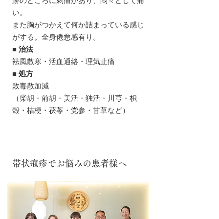
跡のところに刺痛があり、悶々として痛
い。
また胸がつかえて何か詰まっている感じ
がする。全身倦怠感有り。
■ 治法
袪風散寒・活血通絡・理気止痛
■ 処方
敗毒散加減
（柴胡・前胡・美活・独活・川芎・枳
殻・桔梗・茯苓・党参・甘草など）
​帯状疱疹でお悩みの患者様へ