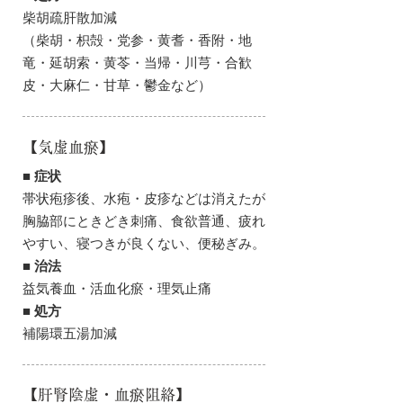
柴胡疏肝散加減
（柴胡・枳殻・党参・黄耆・香附・地
竜・延胡索・黄苓・当帰・川芎・合歓
皮・大麻仁・甘草・鬱金など）
【気虚血瘀】
■ 症状
帯状疱疹後、水疱・皮疹などは消えたが
胸脇部にときどき刺痛、食欲普通、疲れ
やすい、寝つきが良くない、便秘ぎみ。
■ 治法
益気養血・活血化瘀・理気止痛
■ 処方
補陽環五湯加減
【肝腎陰虚・血瘀阻絡】