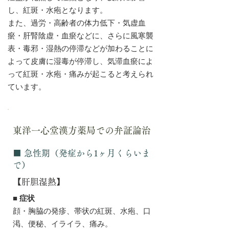
し、紅斑・水疱となります。
また、過労・高齢者の体力低下・気虚血
瘀・肝腎陰虚・血瘀などに、さらに風寒襲
表・毒邪・湿熱の停滞などが加わることに
よって皮膚に湿毒が停滞し、気滞血瘀によ
って紅斑・水疱・痛みが起こると考えられ
ています。
東洋一心堂漢方薬局での弁証論治
■ 急性期（発症から1ヶ月くらいま
で）
【肝胆湿熱】
■ 症状
顔・胸脇の発疹、帯状の紅斑、水疱、口
渇、便秘、イライラ、痛み。