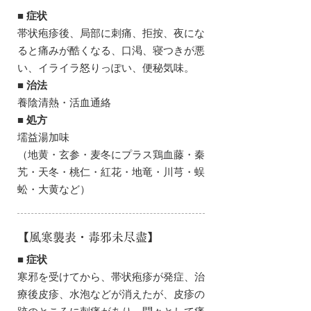
■ 症状
帯状疱疹後、局部に刺痛、拒按、夜にな
ると痛みが酷くなる、口渇、寝つきが悪
い、イライラ怒りっぽい、便秘気味。
■ 治法
養陰清熱・活血通絡
■ 処方
壖益湯加味
（地黄・玄参・麦冬にプラス鶏血藤・秦
艽・天冬・桃仁・紅花・地竜・川芎・蜈
蚣・大黄など）
【風寒襲表・毒邪未尽盡】
■ 症状
寒邪を受けてから、帯状疱疹が発症、治
療後皮疹、水泡などが消えたが、皮疹の