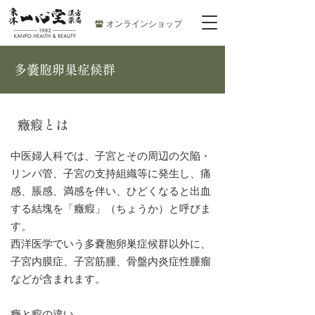
オンラインショップ
多嚢胞卵巣症候群
癥瘕とは
中医婦人科では、子宮とその周辺の欠陥・
リンパ管、子宮の支持組織等に発生し、痛
感、脹感、満感を伴い、ひどくなると出血
する結塊を「癥瘕」（ちょうか）と呼びま
す。
西洋医学でいう多嚢胞卵巣症候群以外に、
子宮内膜症、子宮筋腫、骨盤内炎症性腫瘤
などが含まれます。