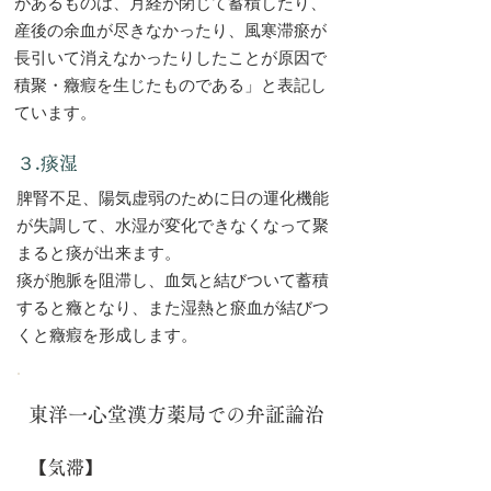
があるものは、月経が閉じて蓄積したり、
産後の余血が尽きなかったり、風寒滞瘀が
長引いて消えなかったりしたことが原因で
積聚・癥瘕を生じたものである」と表記し
ています。
３.痰湿
脾腎不足、陽気虚弱のために日の運化機能
が失調して、水湿が変化できなくなって聚
まると痰が出来ます。
痰が胞脈を阻滞し、血気と結びついて蓄積
すると癥となり、また湿熱と瘀血が結びつ
くと癥瘕を形成します。
東洋一心堂漢方薬局での弁証論治
【気滞】