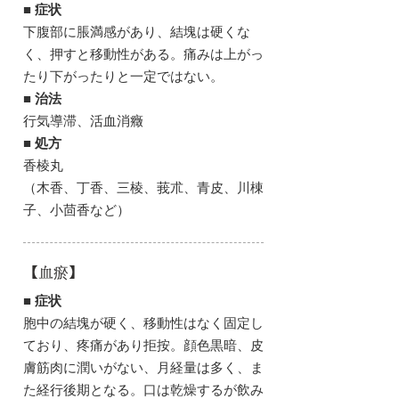
■ 症状
下腹部に脹満感があり、結塊は硬くな
く、押すと移動性がある。痛みは上がっ
たり下がったりと一定ではない。
■ 治法
行気導滞、活血消癥
■ 処方
香棱丸
（木香、丁香、三棱、莪朮、青皮、川棟
子、小茴香など）
【血瘀】
■ 症状
胞中の結塊が硬く、移動性はなく固定し
ており、疼痛があり拒按。顔色黒暗、皮
膚筋肉に潤いがない、月経量は多く、ま
た経行後期となる。口は乾燥するが飲み