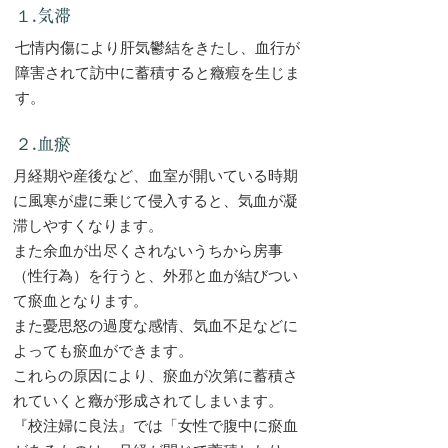
１.気滞
七情内傷により肝気鬱結をきたし、血行が
障害されて訪中に蓄積すると癥瘕を生じま
す。
２.血瘀
月経期や産後など、血室が開いている時期
に風寒が虚に乗じて侵入すると、気血が凝
滞しやすくなります。
また余血が出尽くされないうちから房事
（性行為）を行うと、外邪と血が結びつい
て瘀血となります。
また憂思怒の過度な感情、気血不足などに
よっても瘀血ができます。
これらの原因により、瘀血が次第に蓄積さ
れていくと癥が形成されてしまいます。
『校注婦に良法』では「女性で腹中に瘀血