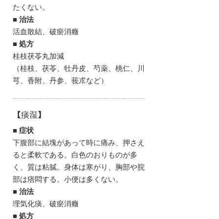
たくない。
■ 治法
活血散結、破瘀消癥
■ 処方
桂枝茯苓丸加減
（桂枝、茯苓、牡丹皮、芍薬、桃仁、川
芎、香附、丹参、莪朮など）
【痰湿】
■ 症状
下腹部に結塊があって時に痛み、押さえ
ると柔軟である。白色のおりものが多
く、質は粘膩。身体は寒がり、胸部や脘
部は痞悶する。小便は多くない。
■ 治法
理気化痰、破瘀消癥
■ 処方