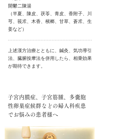
開鬱二陳湯
（半夏、陳皮、茯苓、青皮、香附子、川
芎、莪朮、木香、檳榔、甘草、蒼朮、生
姜など）
上述漢方治療とともに、鍼灸、気功導引
法、臓腑按摩法を併用したら、相乗効果
が期待できます。
子宮内膜症、子宮筋腫、多嚢胞
性卵巣症候群などの婦人科疾患
でお悩みの患者様へ