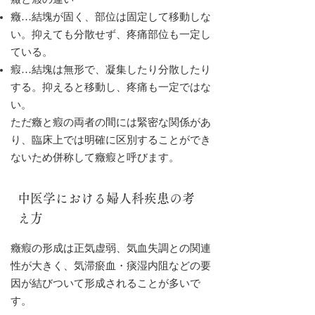
癥と瘕の違い
癥…結塊が固く、部位は固定して移動しな
い。抑えても分散せず、疼痛部位も一定し
ている。
瘕…結塊は無形で、凝集したり分散したり
する。抑えると移動し、疼痛も一定ではな
い。
ただ癥と瘕の両者の間には緊密な関係があ
り、臨床上では明確に区別することができ
ないため併称して癥瘕と呼びます。
中医学における婦人科疾患の考
え方
癥瘕の形成は正気虚弱、気血失調との関連
性が大きく、気滞瘀血・痰湿内阻などの要
因が結びついて形成されることが多いで
す。