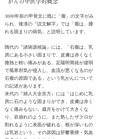
がんの中医学的概念
3000年前の甲骨文に既に「瘤」の文字がみ
られ、後漢の『説文解字』では「瘤は、腫
れる固まりの病気」と説明しています。
隋代の『諸病源候論』には、「石瘤は、乳
房にある小さい固まりで、皮膚は赤くなく
微熱と軽い痛みがある。足陽明胃経が虚弱
で風寒邪気が侵入し、血流が悪くなるのが
石瘤の原因である」という乳がんについて
の記述があります。
末代の『婦人大全良方』には「はじめに乳
房に石のような固まりができ、皮膚は赤く
なく痛みもない。歳月をかけて大きくな
り、岩崩れのように、また熟したザクロが
割れるように表面が破れる。根が深いもの
は乳岩という。その原因は肝鬱乗脾・気血