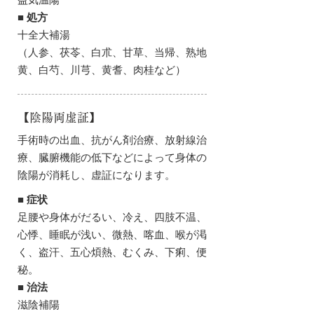
益気温陽
■ 処方
十全大補湯
（人参、茯苓、白朮、甘草、当帰、熟地
黄、白芍、川芎、黄耆、肉桂など）
【陰陽両虚証】
手術時の出血、抗がん剤治療、放射線治
療、臓腑機能の低下などによって身体の
陰陽が消耗し、虚証になります。
■ 症状
足腰や身体がだるい、冷え、四肢不温、
心悸、睡眠が浅い、微熱、喀血、喉が渇
く、盗汗、五心煩熱、むくみ、下痢、便
秘。
■ 治法
滋陰補陽