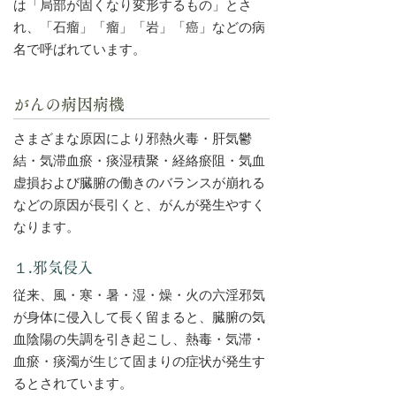
は「局部が固くなり変形するもの」とさ
れ、「石瘤」「瘤」「岩」「癌」などの病
名で呼ばれています。
がんの病因病機
さまざまな原因により邪熱火毒・肝気鬱
結・気滞血瘀・痰湿積聚・経絡瘀阻・気血
虚損および臓腑の働きのバランスが崩れる
などの原因が長引くと、がんが発生やすく
なります。
１.邪気侵入
従来、風・寒・暑・湿・燥・火の六淫邪気
が身体に侵入して長く留まると、臓腑の気
血陰陽の失調を引き起こし、熱毒・気滞・
血瘀・痰濁が生じて固まりの症状が発生す
るとされています。