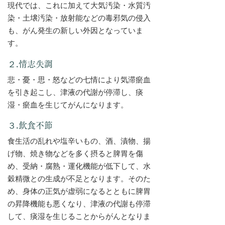
現代では、これに加えて大気汚染・水質汚
染・土壌汚染・放射能などの毒邪気の侵入
も、がん発生の新しい外因となっていま
す。
２.情志失調
悲・憂・思・怒などの七情により気滞瘀血
を引き起こし、津液の代謝が停滞し、痰
湿・瘀血を生じてがんになります。
３.飲食不節
食生活の乱れや塩辛いもの、酒、漬物、揚
げ物、焼き物などを多く摂ると脾胃を傷
め、受納・腐熟・運化機能が低下して、水
穀精微との生成が不足となります。そのた
め、身体の正気が虚弱になるとともに脾胃
の昇降機能も悪くなり、津液の代謝も停滞
して、痰湿を生じることからがんとなりま