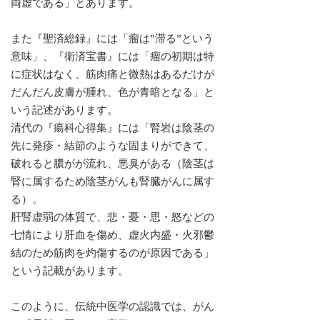
両虚である」とあります。
また『聖済総録』には「瘤は”滞る”という
意味」、『衛済宝書』には「瘤の初期は特
に症状はなく、筋肉痛と微熱はあるだけが
だんだん皮膚が腫れ、色が青暗となる」と
いう記述があります。
清代の『瘍科心得集』には「腎岩は陰茎の
先に発疹・結節のような固まりができて、
破れると膿がが流れ、悪臭がある（陰茎は
腎に属するため陰茎がんも腎臓がんに属す
る）。
肝腎虚弱の体質で、悲・憂・思・怒などの
七情により肝血を傷め、虚火内盛・火邪鬱
結のため筋肉を灼傷するのが原因である」
という記載があります。
このように、伝統中医学の認識では、がん