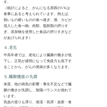
す。
（統計によると、がんになる原因の5％は
食事にあると考えられています。例えば、
熱いもの硬いものの食べ過ぎ、酒、カビが
混入した食べ物、肉類、脂肪類の摂りす
ぎ、添加物を使用した食品の摂りすぎなど
があげられます）
４.老化
中高年者では、老化により臓腑の働きが低
下し、正気が虚弱になって免疫力も低下す
ることから、がんの発病が多くなります。
５.臓腑機能の失調
体質、他の病気の影響・養生不足などで臓
腑の働きが失調し、陰陽バランスが崩れて
います。
気血の巡りも滞り、痰湿・気滞・血瘀・食