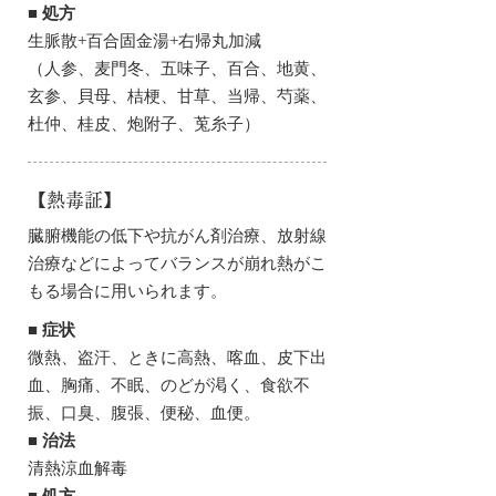
■ 処方
生脈散+百合固金湯+右帰丸加減
（人参、麦門冬、五味子、百合、地黄、
玄参、貝母、桔梗、甘草、当帰、芍薬、
杜仲、桂皮、炮附子、莵糸子）
【熱毒証】
臓腑機能の低下や抗がん剤治療、放射線
治療などによってバランスが崩れ熱がこ
もる場合に用いられます。
■ 症状
微熱、盗汗、ときに高熱、喀血、皮下出
血、胸痛、不眠、のどが渇く、食欲不
振、口臭、腹張、便秘、血便。
■ 治法
清熱涼血解毒