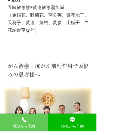
■ 処方
五味解毒飲+黄連解毒湯加減
（金銀花、野菊花、蒲公英、紫花地丁、
天葵子、黄連、黄柏、黄参、山栃子、白
花蛇舌草など）
がん治療・抗がん剤副作用でお悩
みの患者様へ
電話から予約
LINEから予約